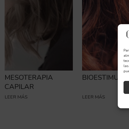
Par
alm
tec
las
pue
MESOTERAPIA
BIOESTIMULA
CAPILAR
LEER MÁS
LEER MÁS