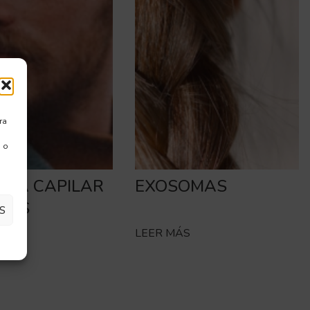
ra
 o
INA CAPILAR
EXOSOMAS
RES
S
S
LEER MÁS