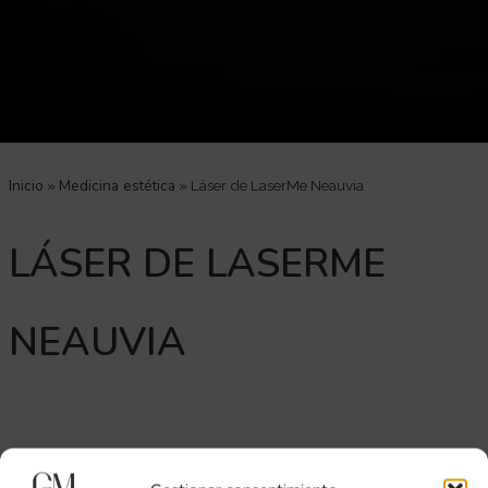
Inicio
Medicina estética
»
»
Láser de LaserMe Neauvia
LÁSER DE LASERME
NEAUVIA
LaserME de Neauvia
es un dispositivo médico-estético de