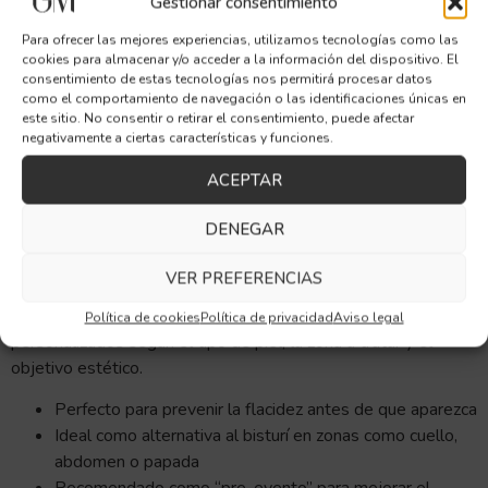
Gestionar consentimiento
última generación que combina tecnologías como láser de
Para ofrecer las mejores experiencias, utilizamos tecnologías como las
diodo, radiofrecuencia, infrarrojos y electroestimulación para
cookies para almacenar y/o acceder a la información del dispositivo. El
reafirmar la piel, mejorar su textura y estimular la
consentimiento de estas tecnologías nos permitirá procesar datos
producción de colágeno y elastina
desde las capas más
como el comportamiento de navegación o las identificaciones únicas en
este sitio. No consentir o retirar el consentimiento, puede afectar
profundas.
negativamente a ciertas características y funciones.
Es un tratamiento
no invasivo, sin cirugía ni tiempos de
ACEPTAR
recuperación
, ideal tanto para rostro como para cuerpo.
Logra resultados visibles desde las primeras sesiones, con
DENEGAR
una experiencia cómoda, segura y adaptada a las necesidades
de cada paciente.
VER PREFERENCIAS
En Clínica Dra. Gracia Moreno, trabajamos con protocolos
Política de cookies
Política de privacidad
Aviso legal
personalizados según el tipo de piel, la zona a tratar y el
objetivo estético.
Perfecto para prevenir la flacidez antes de que aparezca
Ideal como alternativa al bisturí en zonas como cuello,
abdomen o papada