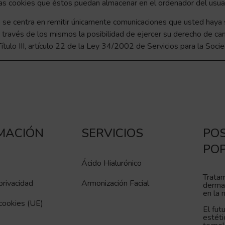
 las cookies que éstos puedan almacenar en el ordenador del usuar
 se centra en remitir únicamente comunicaciones que usted haya sol
 través de los mismos la posibilidad de ejercer su derecho de can
tulo III, artículo 22 de la Ley 34/2002 de Servicios para la Soci
MACIÓN
SERVICIOS
PO
PO
Ácido Hialurónico
Tratam
privacidad
Armonización Facial
dermat
en la 
 cookies (UE)
El fut
estéti