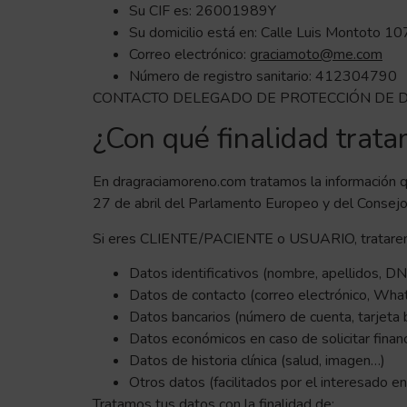
Su CIF es: 26001989Y
Su domicilio está en: Calle Luis Montoto 10
Correo electrónico:
graciamoto@me.com
Número de registro sanitario: 412304790
CONTACTO DELEGADO DE PROTECCIÓN DE D
¿Con qué finalidad trat
En dragraciamoreno.com tratamos la información qu
27 de abril del Parlamento Europeo y del Consejo
Si eres CLIENTE/PACIENTE o USUARIO, trataremos
Datos identificativos (nombre, apellidos, DN
Datos de contacto (correo electrónico, Wh
Datos bancarios (número de cuenta, tarjeta 
Datos económicos en caso de solicitar finan
Datos de historia clínica (salud, imagen…)
Otros datos (facilitados por el interesado e
Tratamos tus datos con la finalidad de: