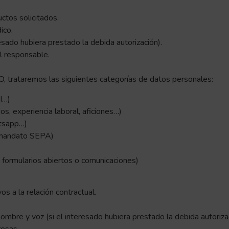
uctos solicitados.
ico.
esado hubiera prestado la debida autorización).
al responsable.
ataremos las siguientes categorías de datos personales:
I…)
os, experiencia laboral, aficiones…)
atsapp…)
, mandato SEPA)
n formularios abiertos o comunicaciones)
os a la relación contractual.
ombre y voz (si el interesado hubiera prestado la debida autorizac