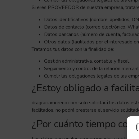
Cumplir las obligaciones legales de las emp
Si eres PROVEEDOR de nuestra empresa, tratarem
Datos identificativos (nombre, apellidos, DN
Datos de contacto (correo electrónico, Wh
Datos bancarios (número de cuenta, factura
Otros datos (facilitados por el interesado e
Tratamos tus datos con la finalidad de:
Gestión administrativa, contable y fiscal.
Seguimiento y control de la relación mercanti
Cumplir las obligaciones legales de las emp
¿Estoy obligado a facili
dragraciamoreno.com solo solicitará los datos estr
facilitados, no podrá prestarse el servicio solicitad
¿Por cuánto tiempo con
Los datos personales proporcionados y obtenidos 