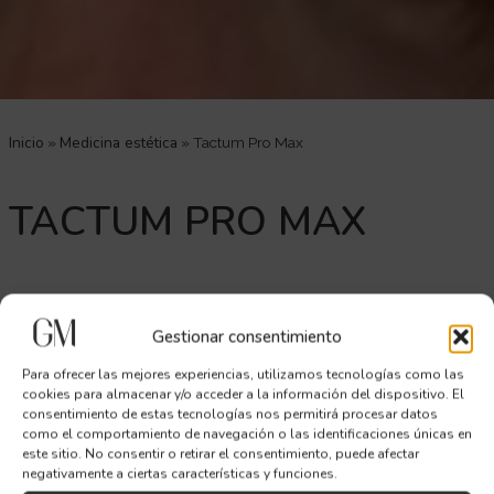
Inicio
Medicina estética
»
»
Tactum Pro Max
TACTUM PRO MAX
Gestionar consentimiento
Tactum Pro Max es un tratamiento médico-estético que
Para ofrecer las mejores experiencias, utilizamos tecnologías como las
combina radiofrecuencia, electroestimulación e infrarrojos para
cookies para almacenar y/o acceder a la información del dispositivo. El
consentimiento de estas tecnologías nos permitirá procesar datos
activar los procesos de regeneración celular desde el interior,
como el comportamiento de navegación o las identificaciones únicas en
sin necesidad de agujas ni tiempo de recuperación.
este sitio. No consentir o retirar el consentimiento, puede afectar
negativamente a ciertas características y funciones.
En Clínica Dra. Gracia Moreno lo aplicamos tanto en