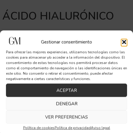
ÁCIDO HIALURÓNICO
Gestionar consentimiento
Para ofrecer las mejores experiencias, utilizamos tecnologías como las
El ácido hialurónico es uno de los tratamientos más versátiles
cookies para almacenar y/o acceder a la información del dispositivo. El
y seguros en medicina estética. Se trata de una sustancia
consentimiento de estas tecnologías nos permitirá procesar datos
como el comportamiento de navegación o las identificaciones únicas en
presente de forma natural en nuestro organismo que, al
este sitio. No consentir o retirar el consentimiento, puede afectar
inyectarse en zonas específicas, permite
hidratar en
negativamente a ciertas características y funciones.
profundidad, suavizar arrugas, reponer volúmenes
perdidos o mejorar la armonía facial
.
ACEPTAR
En Clínica Dra. Gracia Moreno, aplicamos ácido hialurónico con
DENEGAR
una visión global del rostro, siempre desde un enfoque
médico y personalizado. Trabajamos con productos de alta
VER PREFERENCIAS
calidad y técnicas avanzadas que permiten resultados
Política de cookies
Política de privacidad
Aviso legal
progresivos, naturales y adaptados a las necesidades de cada