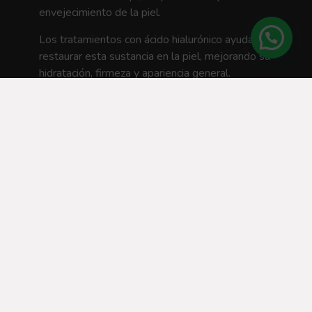
envejecimiento de la piel.
Los tratamientos con ácido hialurónico ayudan a
restaurar esta sustancia en la piel, mejorando su
hidratación, firmeza y apariencia general.
PROCESO DE TRATAMIENTO
EN LAS CLÍNICAS DE LA DRA.
GRACIA MORENO
La Dra. Moreno realiza una evaluación detallada
de la piel del paciente para determinar las áreas
que se beneficiarán más del tratamiento con
ácido hialurónico. Utilizando técnicas avanzadas
de inyección, la Dra. Moreno aplica el