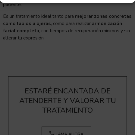
paciente.
Es un tratamiento ideal tanto para
mejorar zonas concretas
como labios u ojeras
, como para realizar
armonización
facial completa
, con tiempos de recuperación mínimos y sin
alterar tu expresión.
ESTARÉ ENCANTADA DE
ATENDERTE Y VALORAR TU
TRATAMIENTO
LLAMA AHORA